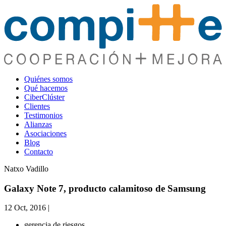
Quiénes somos
Qué hacemos
CiberClúster
Clientes
Testimonios
Alianzas
Asociaciones
Blog
Contacto
Natxo Vadillo
Galaxy Note 7, producto calamitoso de Samsung
12 Oct, 2016
|
gerencia de riesgos