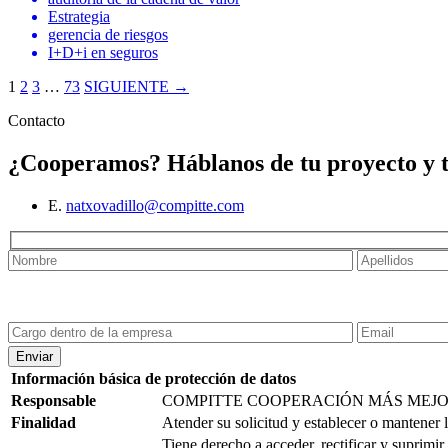
Estrategia
gerencia de riesgos
I+D+i en seguros
1
2
3
…
73
SIGUIENTE →
Contacto
¿Cooperamos?
Háblanos de tu proyecto y
E.
natxovadillo@compitte.com
Enviar
Información básica de protección de datos
Responsable
COMPITTE COOPERACIÓN MÁS MEJOR
Finalidad
Atender su solicitud y establecer o mantener 
Tiene derecho a acceder, rectificar y suprimir