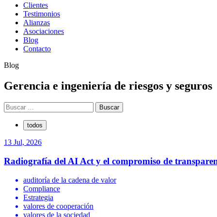
Clientes
Testimonios
Alianzas
Asociaciones
Blog
Contacto
Blog
Gerencia e ingeniería de riesgos y seguros
Buscar:
todos
13 Jul, 2026
Radiografía del AI Act y el compromiso de transpare
auditoría de la cadena de valor
Compliance
Estrategia
valores de cooperación
valores de la sociedad