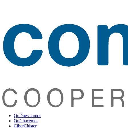
Quiénes somos
Qué hacemos
CiberClúster