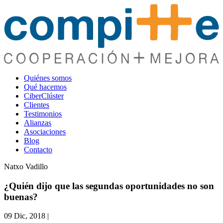
Quiénes somos
Qué hacemos
CiberClúster
Clientes
Testimonios
Alianzas
Asociaciones
Blog
Contacto
Natxo Vadillo
¿Quién dijo que las segundas oportunidades no son
buenas?
09 Dic, 2018
|