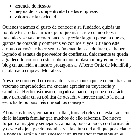
gerencia de riesgos
mejora de la competitividad de las empresas
valores de la sociedad
Quienes tenemos el gusto de conocer a su fundador, quizás un
hombre testarudo al inicio, pero que más tarde cuando lo vas
tratando y se va abriendo puedes apreciar la gran persona que es,
grande de corazón y comprensivo con los suyos. Cuando este
atributo además te hace sentir aún cuando seas de fuera, al haber
logrado el estatus de proveedor de confianza, únicamente te queda
agradecerlo como en este sentido quiero plasmar hoy en nuestro
blog en atención a nuestro protagonista, Alberto Ortiz de Mendibil y
su afamada empresa Metraltec.
Y es que como en la mayoría de las ocasiones que te encuentras a un
veterano emprendedor, me encanta apreciar su trayectoria y
sabiduría. Hecho así mismo, forjado a mano, imprime un carácter
muy particular en su política de gestión y merece mucho la pena
escucharle por sus más que sabios consejos.
Ahora sus hijos y en particular Iker, toma el relevo en esta transición
de la industria familiar que muchos de ello sabemos. De nuevo
forjado a imagen y semejanza, a mano, poco a poco, con formación
y desde abajo a pie de máquina y a la altura del atril que por delante
le pongan, será un gran sucesor y un trabajador incansable en el