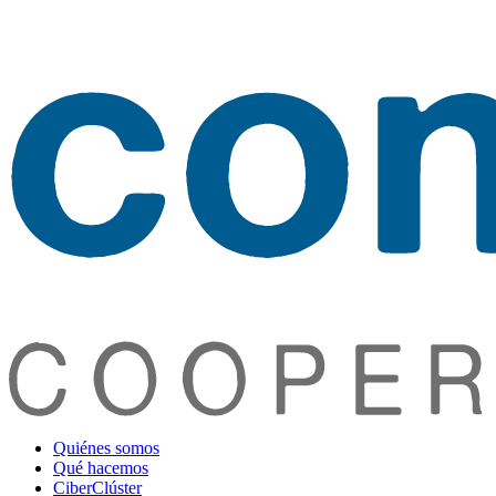
Quiénes somos
Qué hacemos
CiberClúster