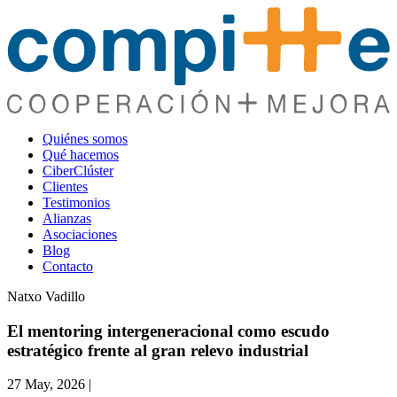
Quiénes somos
Qué hacemos
CiberClúster
Clientes
Testimonios
Alianzas
Asociaciones
Blog
Contacto
Natxo Vadillo
El mentoring intergeneracional como escudo
estratégico frente al gran relevo industrial
27 May, 2026
|