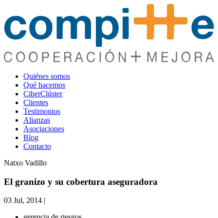
Quiénes somos
Qué hacemos
CiberClúster
Clientes
Testimonios
Alianzas
Asociaciones
Blog
Contacto
Natxo Vadillo
El granizo y su cobertura aseguradora
03 Jul, 2014
|
gerencia de riesgos