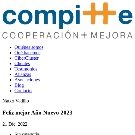
Quiénes somos
Qué hacemos
CiberClúster
Clientes
Testimonios
Alianzas
Asociaciones
Blog
Contacto
Natxo Vadillo
Feliz mejor Año Nuevo 2023
21 Dic, 2022
|
Sin categoría