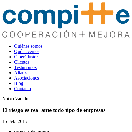
Quiénes somos
Qué hacemos
CiberClúster
Clientes
Testimonios
Alianzas
Asociaciones
Blog
Contacto
Natxo Vadillo
El riesgo es real ante todo tipo de empresas
15 Feb, 2015
|
gerencia de riesgos