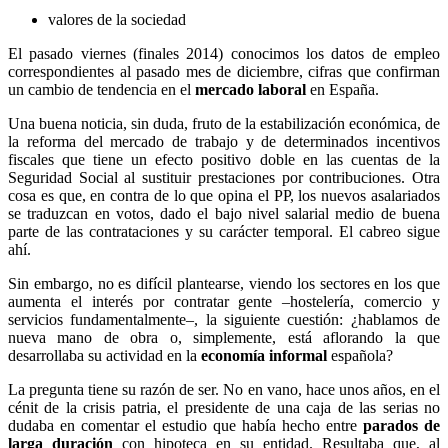
valores de la sociedad
El pasado viernes (finales 2014) conocimos los datos de empleo
correspondientes al pasado mes de diciembre, cifras que confirman
un cambio de tendencia en el
mercado laboral
en España.
Una buena noticia, sin duda, fruto de la estabilización económica, de
la reforma del mercado de trabajo y de determinados incentivos
fiscales que tiene un efecto positivo doble en las cuentas de la
Seguridad Social al sustituir prestaciones por contribuciones. Otra
cosa es que, en contra de lo que opina el PP, los nuevos asalariados
se traduzcan en votos, dado el bajo nivel salarial medio de buena
parte de las contrataciones y su carácter temporal. El cabreo sigue
ahí.
Sin embargo, no es difícil plantearse, viendo los sectores en los que
aumenta el interés por contratar gente –hostelería, comercio y
servicios fundamentalmente–, la siguiente cuestión: ¿hablamos de
nueva mano de obra o, simplemente, está aflorando la que
desarrollaba su actividad en la
economía informal
española?
La pregunta tiene su razón de ser. No en vano, hace unos años, en el
cénit de la crisis patria, el presidente de una caja de las serias no
dudaba en comentar el estudio que había hecho entre
parados de
larga duración
con hipoteca en su entidad. Resultaba que, al