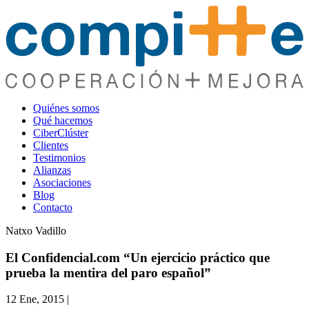
Quiénes somos
Qué hacemos
CiberClúster
Clientes
Testimonios
Alianzas
Asociaciones
Blog
Contacto
Natxo Vadillo
El Confidencial.com “Un ejercicio práctico que
prueba la mentira del paro español”
12 Ene, 2015
|