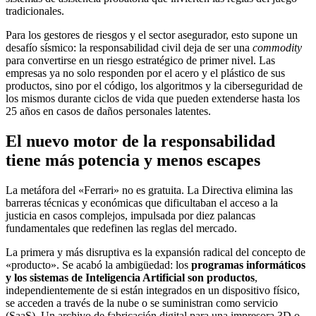
tradicionales.
Para los gestores de riesgos y el sector asegurador, esto supone un
desafío sísmico: la responsabilidad civil deja de ser una
commodity
para convertirse en un riesgo estratégico de primer nivel. Las
empresas ya no solo responden por el acero y el plástico de sus
productos, sino por el código, los algoritmos y la ciberseguridad de
los mismos durante ciclos de vida que pueden extenderse hasta los
25 años en casos de daños personales latentes.
El nuevo motor de la responsabilidad
tiene más potencia y menos escapes
La metáfora del «Ferrari» no es gratuita. La Directiva elimina las
barreras técnicas y económicas que dificultaban el acceso a la
justicia en casos complejos, impulsada por diez palancas
fundamentales que redefinen las reglas del mercado.
La primera y más disruptiva es la expansión radical del concepto de
«producto». Se acabó la ambigüedad: los
programas informáticos
y los sistemas de Inteligencia Artificial son productos
,
independientemente de si están integrados en un dispositivo físico,
se acceden a través de la nube o se suministran como servicio
(SaaS). Un archivo de fabricación digital para una impresora 3D o