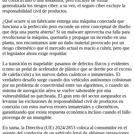
un cortocircuito o una soldadura, pero excluye de forma
generalizada los riesgos ciber; a su vez, el seguro ciber excluye la
responsabilidad civil de productos.
¿Qué ocurre si un fabricante entrega una máquina conectada que
funciona a la perfección pero esconde un error conceptual de diseño
que deja una puerta abierta? Si un malware aprovecha esa falla para
revolucionar la máquina, quemarla y propagar un incendio en una
planta, nos encontramos ante un daño material provocado por un
riesgo cibernético que el mercado actual es reacio a cubrir, pero que
el legislador ahora exige respaldar.
La transición es inapelable: pasamos de defectos físicos y evidentes
(como un pedal de acelerador de plástico que se derrite por el exceso
de calefacción) a los nuevos daños cuánticos o inmateriales. El
verdadero desafío surge cuando dos vehículos autónomos colisionan
por un problema de conectividad entre sus algoritmos, o cuando un
sistema de navegación aérea se vuelve saboteable por una
vulnerabilidad no parcheada. El gran reto del sector asegurador es
levantar las exclusiones de responsabilidad civil de productos en
conexión con estos nuevos errores inmateriales y cibernéticos,
garantizando que exista respuesta económica incluso cuando el fallo
provenga de un intangible.
En suma, la Directiva (UE) 2024/2853 coloca al consumidor en el
asiento del conductor de un vehículo legal de altísimas prestaciones.