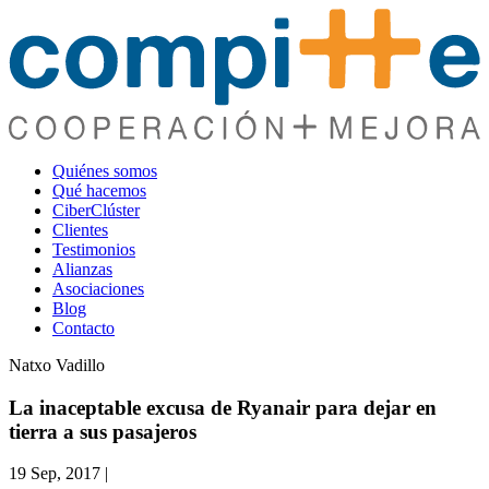
Quiénes somos
Qué hacemos
CiberClúster
Clientes
Testimonios
Alianzas
Asociaciones
Blog
Contacto
Natxo Vadillo
La inaceptable excusa de Ryanair para dejar en
tierra a sus pasajeros
19 Sep, 2017
|