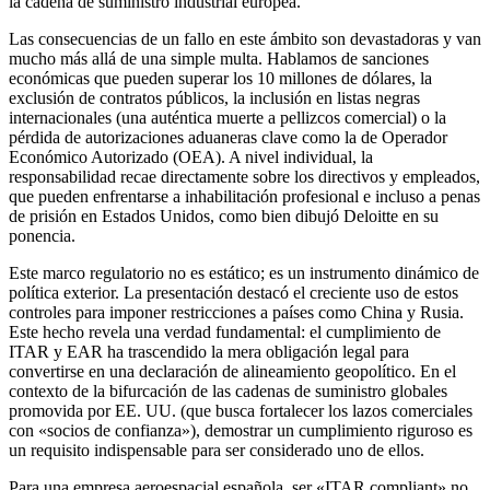
la cadena de suministro industrial europea.
Las consecuencias de un fallo en este ámbito son devastadoras y van
mucho más allá de una simple multa. Hablamos de sanciones
económicas que pueden superar los 10 millones de dólares, la
exclusión de contratos públicos, la inclusión en listas negras
internacionales (una auténtica muerte a pellizcos comercial) o la
pérdida de autorizaciones aduaneras clave como la de Operador
Económico Autorizado (OEA). A nivel individual, la
responsabilidad recae directamente sobre los directivos y empleados,
que pueden enfrentarse a inhabilitación profesional e incluso a penas
de prisión en Estados Unidos, como bien dibujó Deloitte en su
ponencia.
Este marco regulatorio no es estático; es un instrumento dinámico de
política exterior. La presentación destacó el creciente uso de estos
controles para imponer restricciones a países como China y Rusia.
Este hecho revela una verdad fundamental: el cumplimiento de
ITAR y EAR ha trascendido la mera obligación legal para
convertirse en una declaración de alineamiento geopolítico. En el
contexto de la bifurcación de las cadenas de suministro globales
promovida por EE. UU. (que busca fortalecer los lazos comerciales
con «socios de confianza»), demostrar un cumplimiento riguroso es
un requisito indispensable para ser considerado uno de ellos.
Para una empresa aeroespacial española, ser «ITAR compliant» no