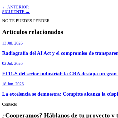
← ANTERIOR
SIGUIENTE →
NO TE PUEDES PERDER
Artículos relacionados
13 Jul, 2026
Radiografía del AI Act y el compromiso de transpare
02 Jul, 2026
El 11-S del sector industrial: la CRA destapa un gra
18 Jun, 2026
La excelencia se demuestra: Compitte alcanza la cúsp
Contacto
¿Cooperamos?
Háblanos de tu proyecto y