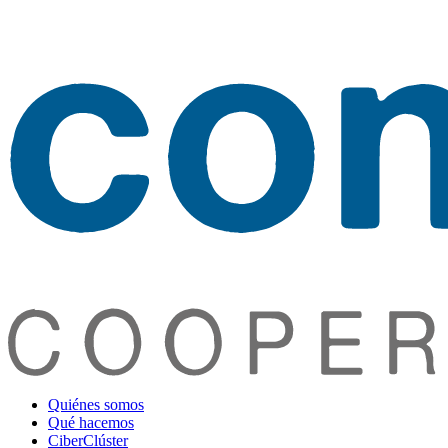
Quiénes somos
Qué hacemos
CiberClúster