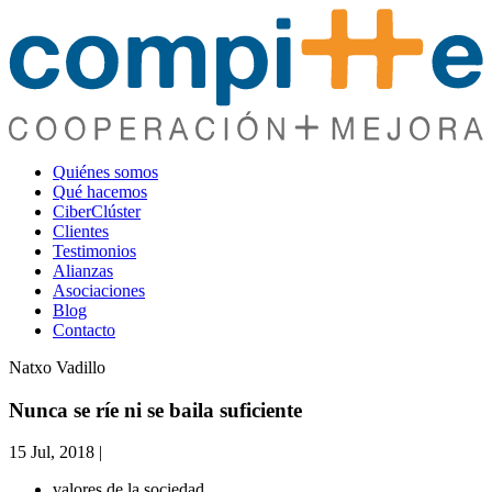
Quiénes somos
Qué hacemos
CiberClúster
Clientes
Testimonios
Alianzas
Asociaciones
Blog
Contacto
Natxo Vadillo
Nunca se ríe ni se baila suficiente
15 Jul, 2018
|
valores de la sociedad