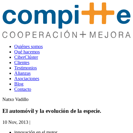
Quiénes somos
Qué hacemos
CiberClúster
Clientes
Testimonios
Alianzas
Asociaciones
Blog
Contacto
Natxo Vadillo
El automóvil y la evolución de la especie.
10 Nov, 2013
|
innovación en el motor