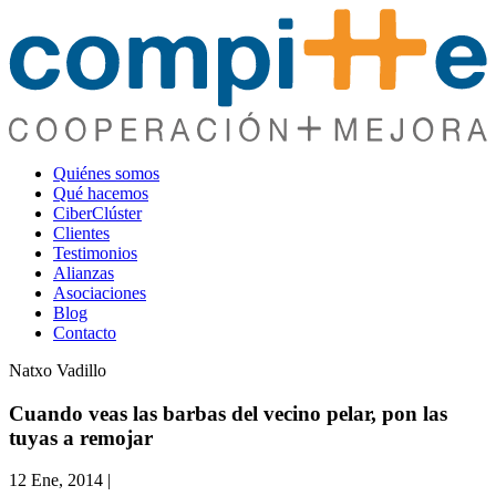
Quiénes somos
Qué hacemos
CiberClúster
Clientes
Testimonios
Alianzas
Asociaciones
Blog
Contacto
Natxo Vadillo
Cuando veas las barbas del vecino pelar, pon las
tuyas a remojar
12 Ene, 2014
|